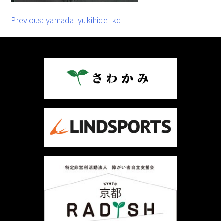
投
Previous:
yamada_yukihide_kd
稿
ナ
ビ
ゲ
ー
シ
ョ
ン