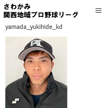
Skip
to
content
yamada_yukihide_kd