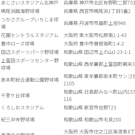
あじさいスタジアム北神戸
兵庫県 神戸市北区有野町二郎753
鳴尾浜臨海野球場
兵庫県 西宮市鳴尾浜1丁目5番2
つかさグループいちじま球
兵庫県 丹波市市島町上垣946
場
花園セントラルスタジアム
大阪府 東大阪市松原南1-1-43
豊中ローズ球場
大阪府 豊中市曽根南町1-4-2
田辺スポーツパーク野球場
和歌山県 田辺市上の山1-23-1-1
上富田スポーツセンター野
和歌山県 西牟婁郡上富田町朝来38
球場
和歌山県 東牟婁郡串本町サンゴ
串本町総合運動公園野球場
1105
和歌山県 日高郡みなべ町山内157
千里ケ丘球場
116
くろしおスタジアム
和歌山県 新宮市佐野723
紀三井寺野球場
和歌山県 和歌山市毛見200
大阪府 大阪市住之江区南港東8丁