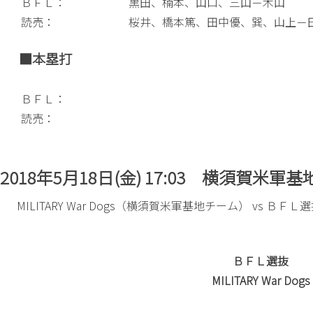
ＢＦＬ：
黒田、楠本、山口、三山－木山
読売：
桜井、橋本篤、田中優、巽、山上－
■本塁打
ＢＦＬ：
読売：
2018年5月18日(金) 17:03 横須賀米軍基
MILITARY War Dogs（横須賀米軍基地チーム） vs ＢＦＬ
ＢＦＬ選抜
MILITARY War Dogs