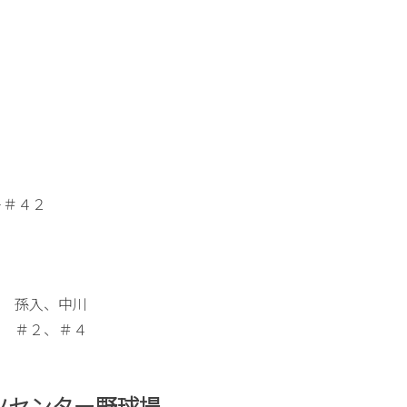
－＃４２
孫入、中川
＃２、＃４
ポーツセンター野球場