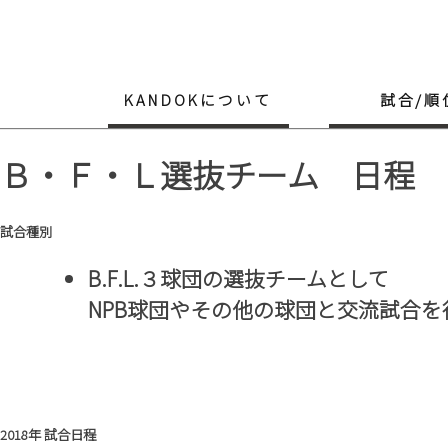
Skip
to
content
KANDOKについて
試合/順
Ｂ・Ｆ・Ｌ選抜チーム 日程
試合種別
B.F.L.３球団の選抜チームとして
NPB球団やその他の球団と交流試合を
2018年 試合日程