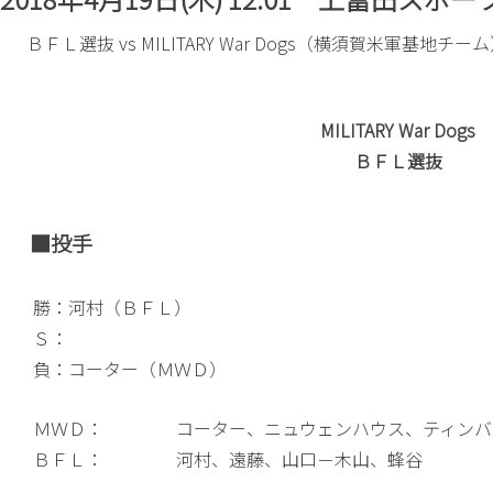
ＢＦＬ選抜 vs MILITARY War Dogs（横須賀米軍基地チー
MILITARY War Dogs
ＢＦＬ選抜
■投手
勝：河村（ＢＦＬ）
Ｓ：
負：コーター（ＭＷＤ）
ＭＷＤ：
コーター、ニュウェンハウス、ティンバ
ＢＦＬ：
河村、遠藤、山口－木山、蜂谷