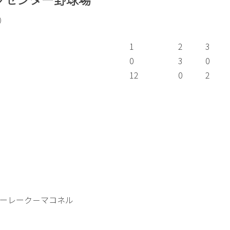
ム）
1
2
3
0
3
0
12
0
2
ーレーク－マコネル