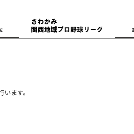
位
行います。