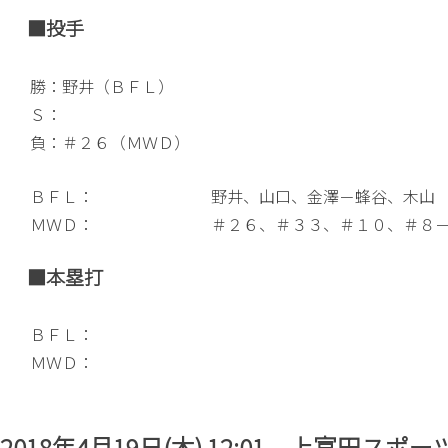
■投手
勝：野井（ＢＦＬ）
Ｓ：
負：＃２６（ＭＷＤ）
ＢＦＬ：
野井、山口、金澤－蜂谷、木山
ＭＷＤ：
＃２６、＃３３、＃１０、＃８
■本塁打
ＢＦＬ：
ＭＷＤ：
2018年4月19日(木) 12:01 上富田ス