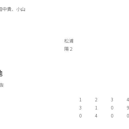
田中貴、小山
松浦
陽２
地
選抜
1
2
3
3
1
0
0
4
0