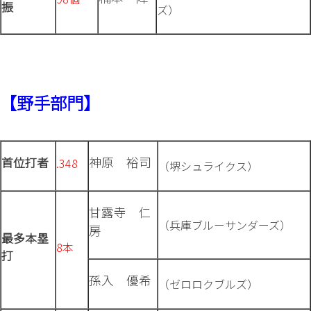
振
ズ）
【野手部門】
神原 裕司
首位打者
.348
（堺シュライクス）
甘露寺 仁
（兵庫ブルーサンダーズ）
房
最多本塁
8本
打
孫入 優希
（ゼロロクブルズ）