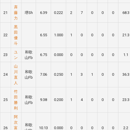
斉
21
藤
堺Sh
6.39
0.222
2
7
0
0
0
68.3
力
黒
田
22
6.55
1.000
1
0
0
0
0
21.3
優
斗
ユ
和歌
23
6.75
0.000
0
0
0
0
0
1.1
ン
山Fb
山
川
和歌
24
7.06
0.250
1
3
1
0
0
36.3
直
山Fb
人
竹
田
和歌
25
9.38
0.200
1
4
0
0
0
23.3
勝
山Fb
利
阿
次
和歌
26
富
10.13
0.000
0
0
0
0
0
2.2