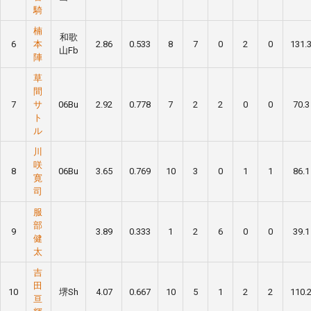
騎
楠
和歌
6
本
2.86
0.533
8
7
0
2
0
131.
山Fb
陣
草
間
7
サ
06Bu
2.92
0.778
7
2
2
0
0
70.3
ト
ル
川
咲
8
06Bu
3.65
0.769
10
3
0
1
1
86.1
寛
司
服
部
9
3.89
0.333
1
2
6
0
0
39.1
健
太
吉
田
10
堺Sh
4.07
0.667
10
5
1
2
2
110.
亘