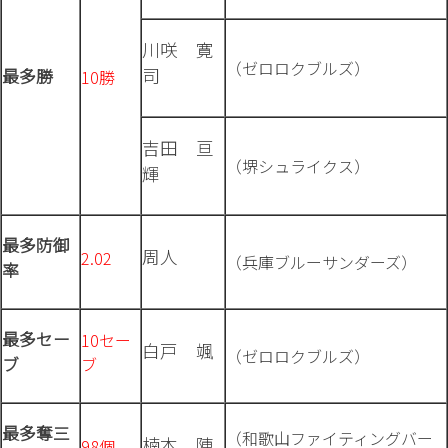
川咲 寛
（ゼロロクブルズ）
司
最多勝
10勝
吉田 亘
（堺シュライクス）
輝
最多防御
周人
2.02
（兵庫ブルーサンダーズ）
率
最多セー
10セー
白戸 颯
（ゼロロクブルズ）
ブ
ブ
最多奪三
（和歌山ファイティングバー
楠本 陣
98個