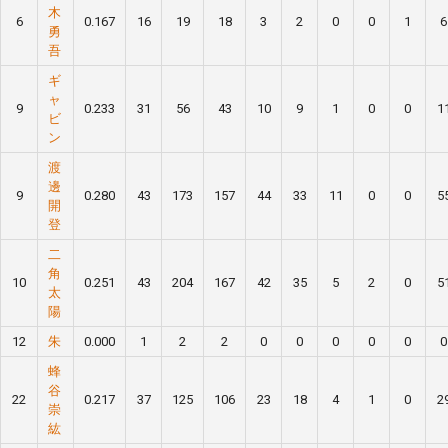
木
6
0.167
16
19
18
3
2
0
0
1
6
勇
吾
ギ
ャ
9
0.233
31
56
43
10
9
1
0
0
1
ビ
ン
渡
邊
9
0.280
43
173
157
44
33
11
0
0
5
開
登
二
角
10
0.251
43
204
167
42
35
5
2
0
5
太
陽
12
朱
0.000
1
2
2
0
0
0
0
0
0
蜂
谷
22
0.217
37
125
106
23
18
4
1
0
2
崇
紘