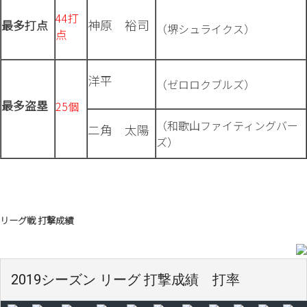
44打
神原 裕司
最多打点
（堺シュライクス）
点
洋平
（ゼロロクブルズ）
最多盗塁
25個
（和歌山ファイティングバー
二角 太陽
ズ）
リーグ戦 打撃成績
2019シーズン リーグ 打撃成績 打率