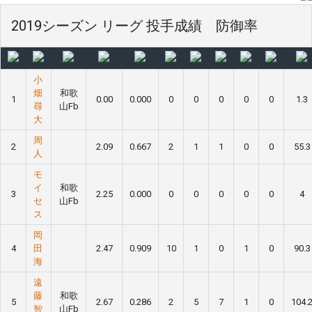
2019シーズン リーグ 投手成績 防御率
小
畑
和歌
1
0.00
0.000
0
0
0
0
0
1.3
尋
山Fb
大
周
2
2.09
0.667
2
1
1
0
0
55.3
人
モ
イ
和歌
3
2.25
0.000
0
0
0
0
0
4
セ
山Fb
ス
岡
4
田
2.47
0.909
10
1
0
1
0
90.3
海
遠
藤
和歌
5
2.67
0.286
2
5
7
1
0
104.
智
山Fb