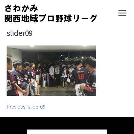
Skip
to
content
slider09
投
Previous:
slider09
稿
ナ