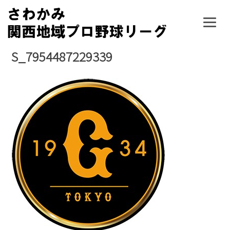
Skip
to
content
S_7954487229339