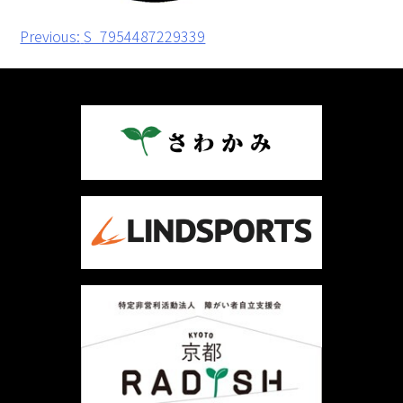
投
Previous:
S_7954487229339
稿
ナ
ビ
ゲ
ー
シ
ョ
ン