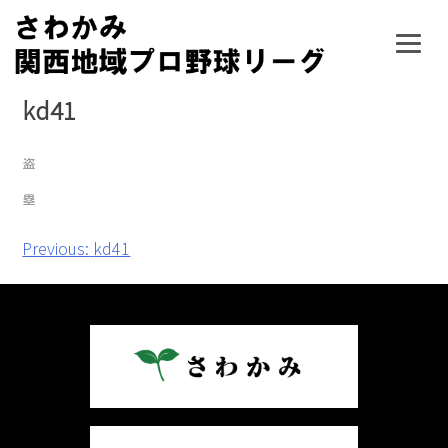
Skip
to
content
kd41
投
Previous:
kd41
稿
ナ
ビ
ゲ
ー