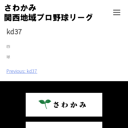
Skip
to
content
kd37
投
Previous:
kd37
稿
ナ
ビ
ゲ
ー