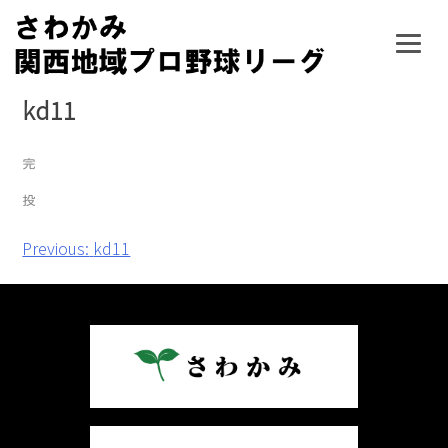
Skip
to
content
kd11
投
Previous:
kd11
稿
ナ
ビ
ゲ
ー