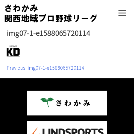
Skip
to
content
img07-1-e1588065720114
投
Previous:
img07-1-e1588065720114
稿
ナ
ビ
ゲ
ー
シ