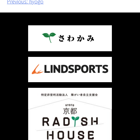
投
Previous:
hyogo
稿
ナ
ビ
ゲ
ー
シ
ョ
ン