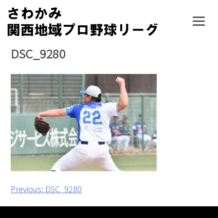
Skip
to
content
DSC_9280
投
Previous:
DSC_9280
稿