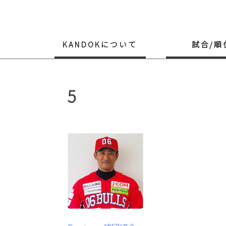
Skip
to
content
KANDOKについて
試合/順
5