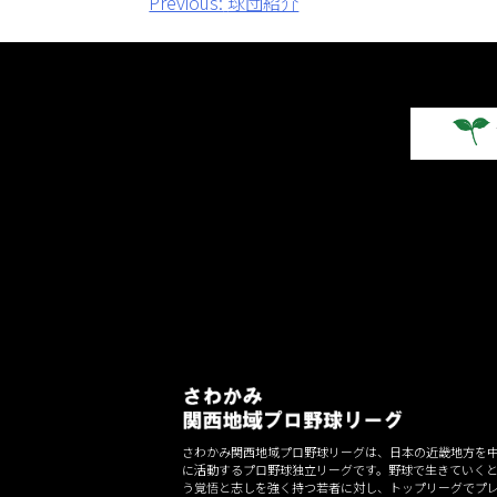
投
Previous:
球団紹介
稿
ナ
ビ
ゲ
ー
シ
ョ
ン
さわかみ関西地域プロ野球リーグは、日本の近畿地方を
に活動するプロ野球独立リーグです。野球で生きていく
う覚悟と志しを強く持つ若者に対し、トップリーグでプ