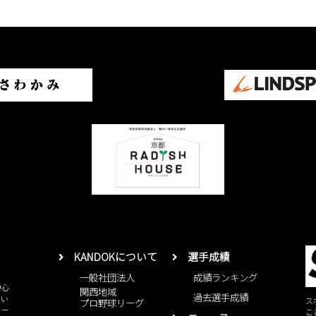
KANDOKについて
選手成績
一般社団法人
成績ランキング
中心
関西地域
過去選手成績
とい
ス
プロ野球リーグ
レー
こ