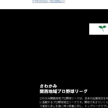
投
Previous:
球団紹介
稿
ナ
ビ
ゲ
ー
シ
ョ
ン
さわかみ関西地域プロ野球リーグは、日本の近畿地方を
に活動するプロ野球独立リーグです。野球で生きていく
う覚悟と志しを強く持つ若者に対し、トップリーグでプ