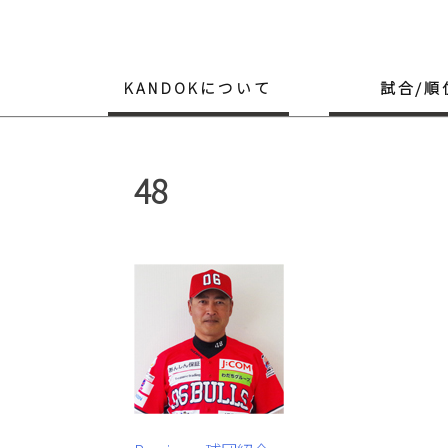
Skip
to
content
KANDOKについて
試合/順
48