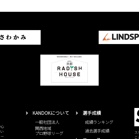
KANDOKについて
選手成績
一般社団法人
成績ランキング
中心
関西地域
過去選手成績
とい
ス
プロ野球リーグ
レー
こ