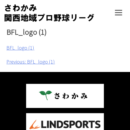
Skip
to
content
BFL_logo (1)
BFL_logo (1)
投
Previous:
BFL_logo (1)
稿
ナ
ビ
ゲ
ー
シ