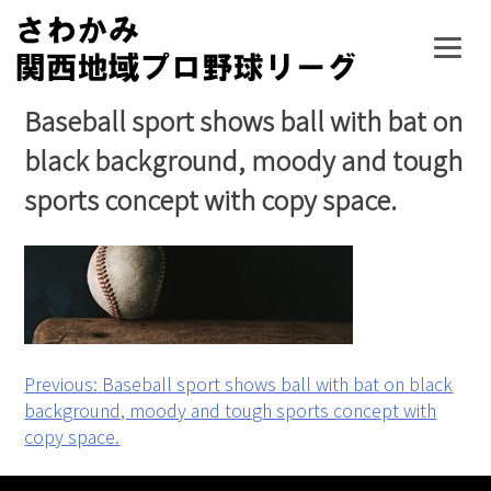
Skip
to
content
Baseball sport shows ball with bat on
black background, moody and tough
sports concept with copy space.
投
Previous:
Baseball sport shows ball with bat on black
background, moody and tough sports concept with
稿
copy space.
ナ