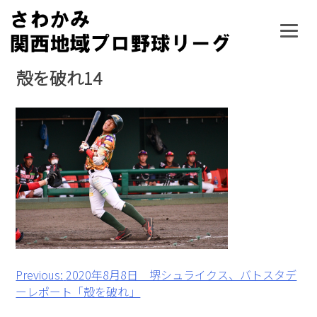
Skip
to
content
殻を破れ14
投
Previous:
2020年8月8日 堺シュライクス、バトスタデ
ーレポート「殻を破れ」
稿