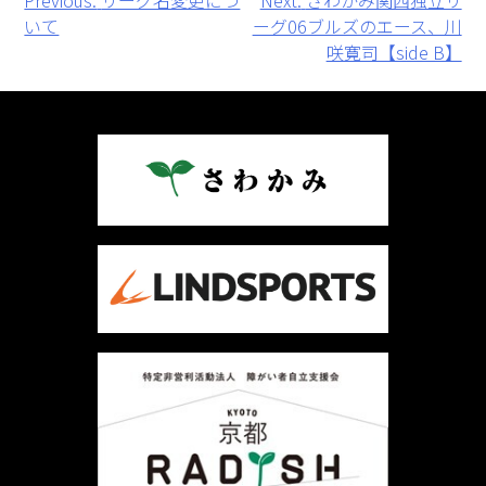
投
Previous:
リーグ名変更につ
Next:
さわかみ関西独立リ
いて
ーグ06ブルズのエース、川
稿
咲寛司【side B】
ナ
ビ
ゲ
ー
シ
ョ
ン