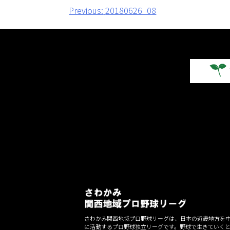
投
Previous:
20180626_08
稿
ナ
ビ
ゲ
ー
シ
ョ
ン
さわかみ関西地域プロ野球リーグは、日本の近畿地方を
に活動するプロ野球独立リーグです。野球で生きていく