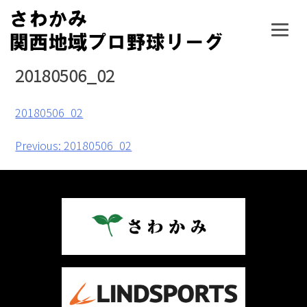
Skip
to
content
20180506_02
20180506_02
投
Previous:
20180506_02
稿
ナ
ビ
ゲ
ー
シ