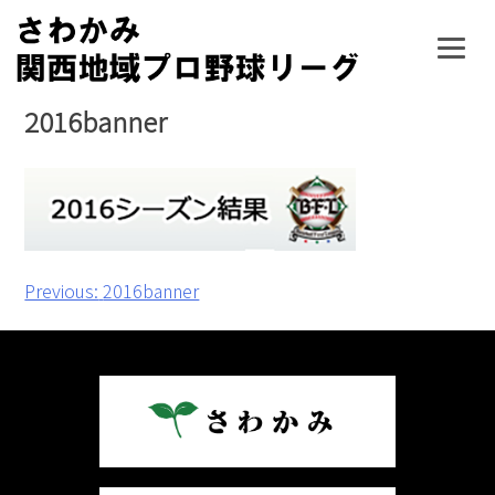
Skip
to
content
2016banner
投
Previous:
2016banner
稿
ナ
ビ
ゲ
ー