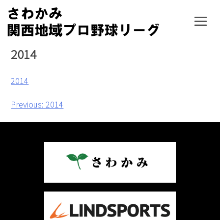
Skip
to
content
2014
2014
投
Previous:
2014
稿
ナ
ビ
ゲ
ー
シ