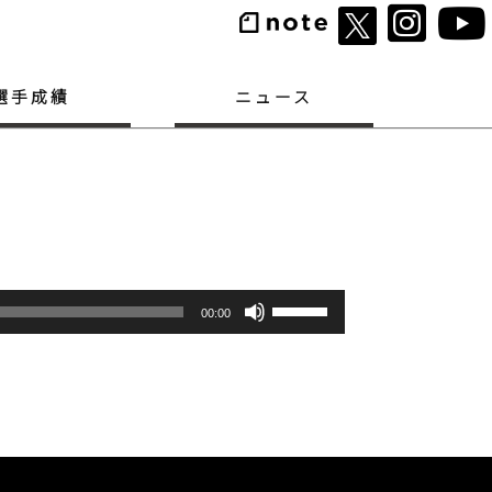
選手成績
ニュース
ボ
00:00
リ
ュ
ー
ム
調
節
に