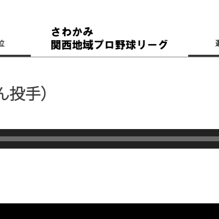
位
ん投手）