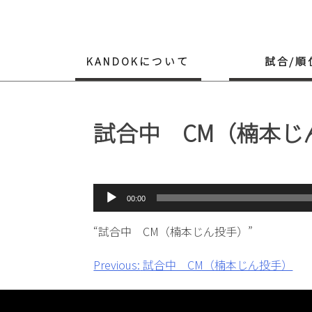
Skip
to
content
KANDOKについて
試合/順
試合中 CM（楠本じ
音
00:00
声
プ
“試合中 CM（楠本じん投手）”
レ
ー
投
Previous:
試合中 CM（楠本じん投手）
ヤ
稿
ー