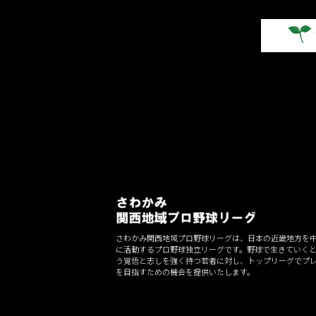
ナ
ビ
ゲ
ー
シ
ョ
ン
さわかみ関西地域プロ野球リーグは、日本の近畿地方を
に活動するプロ野球独立リーグです。野球で生きていく
う覚悟と志しを強く持つ若者に対し、トップリーグでプ
を目指すための機会を提供いたします。