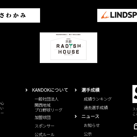
KANDOKについて
選手成績
一般社団法人
成績ランキング
中心
関西地域
過去選手成績
とい
ス
プロ野球リーグ
レー
こ
ニュース
加盟球団
お知らせ
スポンサー
公示
公式ルール