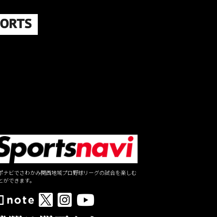
は
上
下
矢
印
キ
ー
を
使
っ
て
く
だ
さ
い。
ポナビでさわかみ関西地域プロ野球リーグの試合を楽しむ
とができます。