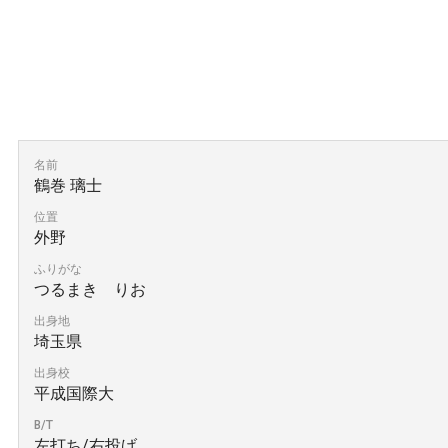
名前
鶴巻 璃士
位置
外野
ふりがな
つるまき りお
出身地
埼玉県
出身校
平成国際大
B/T
左打ち/右投げ