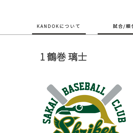
Skip
to
content
KANDOKについて
試合/順
1
鶴巻 璃士