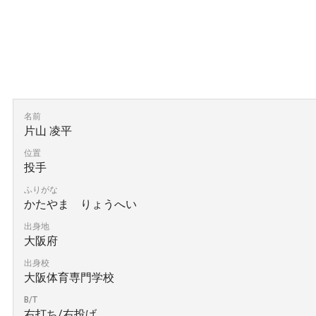
名前
片山 凌平
位置
投手
ふりがな
かたやま りょうへい
出身地
大阪府
出身校
大阪体育専門学校
B/T
右打ち/右投げ