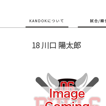
Skip
to
content
KANDOKについて
試合/順
18
川口 陽太郎