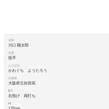
名前
川口 陽太郎
位置
投手
ふりがな
かわぐち ようたろう
出身校
大阪府立吹田高
B/T
右投げ 両打ち
Ht
175cm