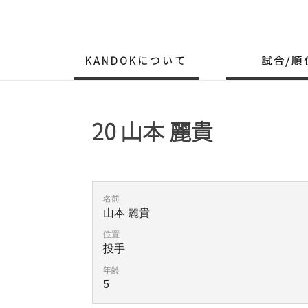
Skip
to
content
KANDOKについて
試合/順
20
山本 麗貴
名前
山本 麗貴
位置
投手
年齢
5