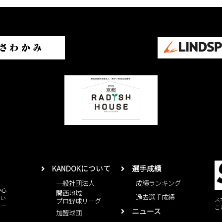
KANDOKについて
選手成績
一般社団法人
成績ランキング
中心
関西地域
過去選手成績
とい
ス
プロ野球リーグ
レー
こ
ニュース
加盟球団