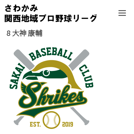
Skip
to
content
8
大神 康輔