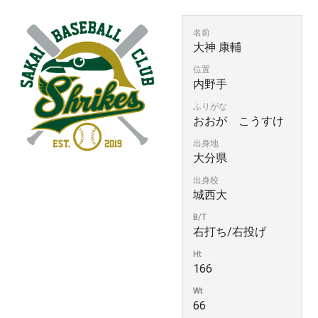
名前
大神 康輔
位置
内野手
ふりがな
おおが こうすけ
出身地
大分県
出身校
城西大
B/T
右打ち/右投げ
Ht
166
Wt
66