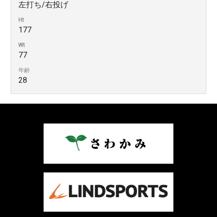
左打ち/右投げ
Ht
177
Wt
77
年齢
28