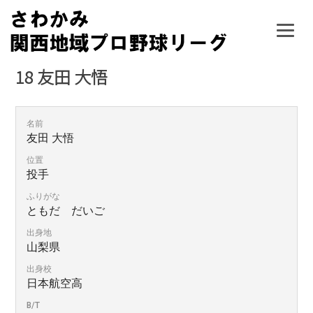
Skip
to
content
18
友田 大悟
名前
友田 大悟
位置
投手
ふりがな
ともだ だいご
出身地
山梨県
出身校
日本航空高
B/T