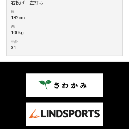
右投げ 左打ち
Ht
182cm
Wt
100kg
年齢
31