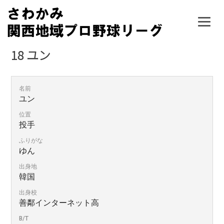
Skip
to
content
18
ユン
名前
ユン
位置
投手
ふりがな
ゆん
出身地
韓国
出身校
善鄰インターネット高
B/T