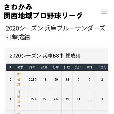
Skip
to
content
2020シーズン 兵庫ブルーサンダーズ
打撃成績
2020シーズン 兵庫BS 打撃成績
#
選手
打率
試合
打席
打数
安打
単打
二塁打
西
0
優
0.237
18
59
38
9
7
2
輝
仲
瀬
1
0.224
22
66
49
11
8
1
貴
啓