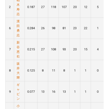
柏
木
2
0.187
27
118
107
20
12
5
寿
志
濱
田
6
0.284
26
98
81
23
22
1
勇
志
新
谷
7
0.215
27
108
93
20
15
4
恵
右
坂
井
8
0.125
8
11
8
1
1
0
大
輝
ギ
ャ
9
0.077
13
16
13
1
1
0
ビ
ン
小