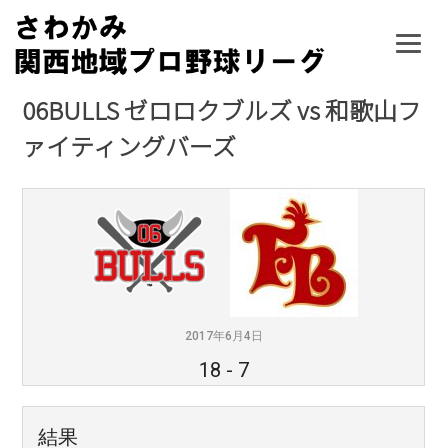
Skip
to
content
06BULLS ゼロロクブルズ vs 和歌山フ
ァイティングバーズ
2017年6月4日
18
-
7
結果