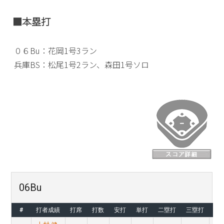
■本塁打
０６Bu：花岡1号3ラン
兵庫BS：松尾1号2ラン、森田1号ソロ
06Bu
#
打者成績
打席
打数
安打
単打
二塁打
三塁打
本