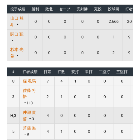
投手成績
勝利
敗北
セーブ
完封勝
完投
投球回
打者
山口 魁
0
0
0
0
0
2.666
20
斗
関口 聡
0
0
0
0
0
1
9
杉本 光
0
0
0
0
0
2
9
希
#
打者成績
打席
打数
安打
単打
二塁打
三塁打
本
8
森 颯馬
7
4
1
0
0
0
佐藤 将
悟
3
2
1
0
0
0
0
H,3
仲瀬 貴
H,3
4
0
0
0
0
0
啓
3
菖蒲 海
5
4
1
0
0
0
0
5