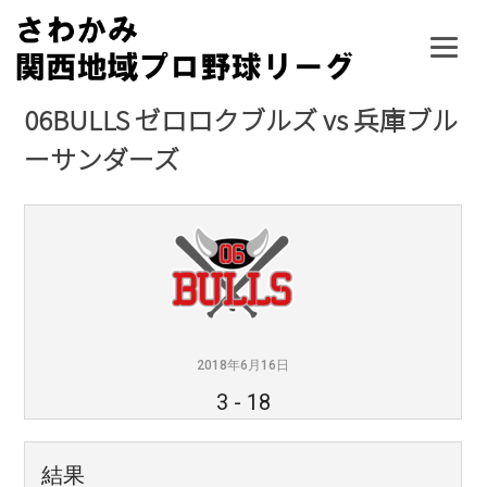
Skip
to
content
06BULLS ゼロロクブルズ vs 兵庫ブル
ーサンダーズ
2018年6月16日
3
-
18
結果