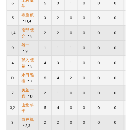
上村 健
6
5
3
1
0
0
0
斗
布施 航
5
3
2
0
0
0
0
H,4
南部 優
H,4
2
2
0
0
0
0
介
5
雄一
9
1
1
1
0
0
0
9
孫入 優
4
4
3
1
0
0
0
希
5
永田 雅
D
5
4
2
0
0
0
樹
7
美並 一
7
2
1
0
0
0
0
真
D
山北 耕
3,2
5
4
0
0
0
0
平
白戸 颯
3
2
2
0
0
0
0
2,3