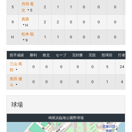
丹羽 竜
5
2
1
1
0
0
0
次
5
真路
9
2
2
0
0
0
0
H
松本 聡
H
1
1
0
0
0
0
9
投手成績
勝利
敗北
セーブ
完封勝
完投
投球回
打者
三山 篤
0
0
0
0
0
5
24
郎
黒田 優
0
0
0
0
0
1
4
斗
球場
鳴尾浜臨海公園野球場