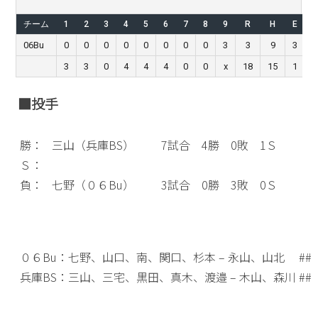
チーム
1
2
3
4
5
6
7
8
9
R
H
E
06Bu
0
0
0
0
0
0
0
0
3
3
9
3
3
3
0
4
4
4
0
0
x
18
15
1
■投手
勝：
三山（兵庫BS）
7試合 4勝 0敗 1Ｓ
Ｓ：
負：
七野（０６Bu）
3試合 0勝 3敗 0Ｓ
０６Bu：七野、山口、南、関口、杉本 – 永山、山北
##
兵庫BS：三山、三宅、黒田、真木、渡邉 – 木山、森川
##