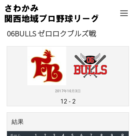
Skip
to
content
06BULLS ゼロロクブルズ戦
2017年10月3日
12
-
2
結果
チーム
1
2
3
4
5
6
7
8
9
R