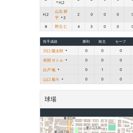
H,2
山北 耕
H,2
2
0
0
0
平
2
8
野元 仁
4
3
0
0
投手成績
勝利
敗北
セーブ
0
0
0
川口 陽太郎
0
0
0
草間 サトル
0
1
0
白戸 颯
0
0
0
山口 魁斗
球場