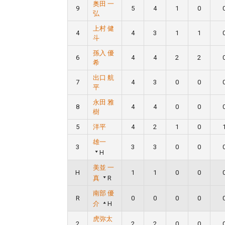
奥田 一
9
5
4
1
0
弘
上村 健
4
4
3
1
1
斗
孫入 優
6
4
4
2
2
希
出口 航
7
4
3
0
0
平
永田 雅
8
4
4
0
0
樹
5
洋平
4
2
1
0
雄一
3
3
3
0
0
H
美並 一
H
1
1
0
0
真
R
南部 優
R
0
0
0
0
介
H
虎弥太
2
2
2
0
0