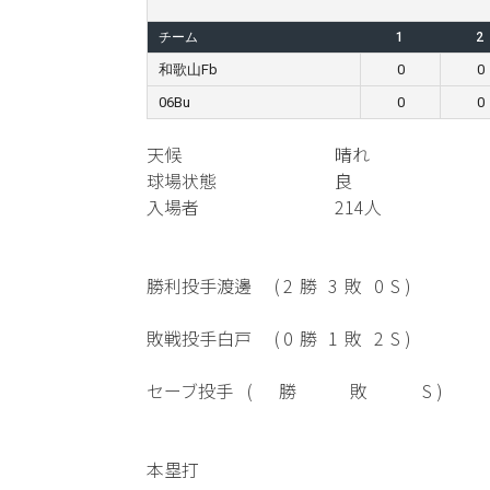
チーム
1
2
和歌山Fb
0
0
06Bu
0
0
天候
晴れ
球場状態
良
入場者
214人
勝利投手
渡邊
(
2
勝
3
敗
0
S )
敗戦投手
白戸
(
0
勝
1
敗
2
S )
セーブ投手
(
勝
敗
S )
本塁打