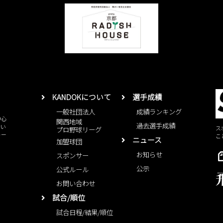
KANDOKについて
選手成績
一般社団法人
成績ランキング
中心
関西地域
過去選手成績
とい
ス
プロ野球リーグ
レー
こ
ニュース
加盟球団
お知らせ
スポンサー
公示
公式ルール
お問い合わせ
試合/順位
試合日程/結果/順位