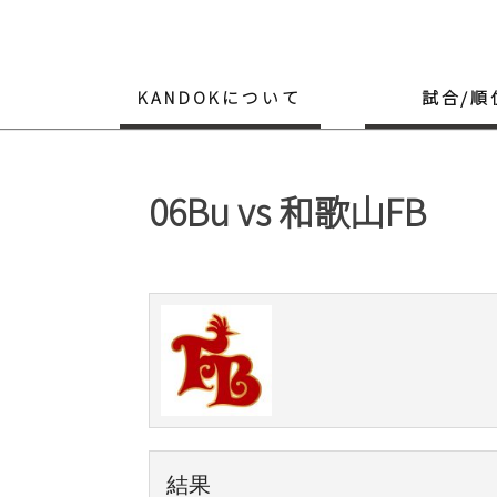
Skip
to
content
KANDOKについて
試合/順
06Bu vs 和歌山FB
結果