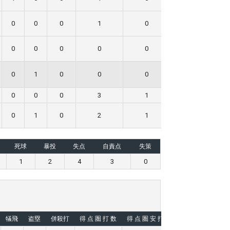
0
0
0
1
0
0
0
0
0
0
0
0
0
1
0
0
0
0
0
0
0
3
1
0
0
1
0
2
1
0
死球
暴投
失点
自責点
失策
1
2
4
3
0
犠飛
盗塁
併殺打
得 点 圏 打 数
得 点 圏 安 打
失策