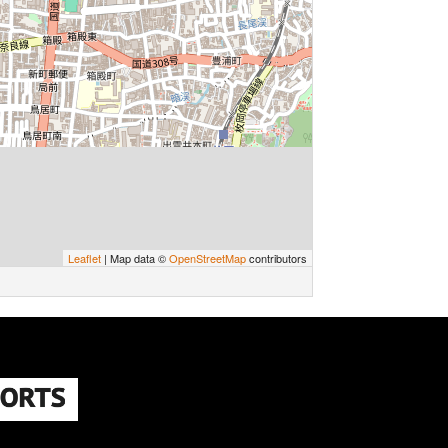
Leaflet
| Map data ©
OpenStreetMap
contributors