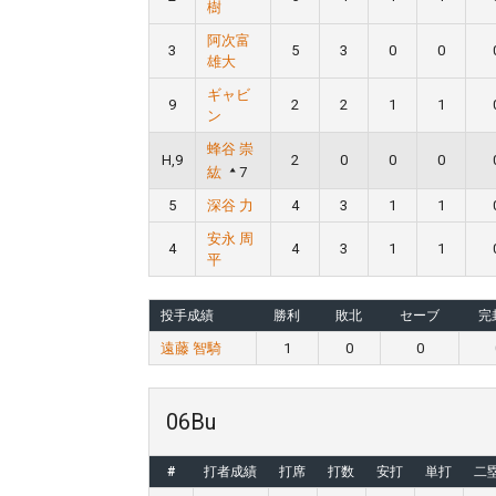
樹
阿次富
3
5
3
0
0
雄大
ギャビ
9
2
2
1
1
ン
蜂谷 崇
H,9
2
0
0
0
紘
7
5
深谷 力
4
3
1
1
安永 周
4
4
3
1
1
平
投手成績
勝利
敗北
セーブ
完
遠藤 智騎
1
0
0
06Bu
#
打者成績
打席
打数
安打
単打
二