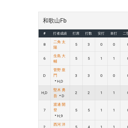
和歌山Fb
#
打者成績
打席
打数
安打
単打
二
二角 太
8
5
3
0
0
陽
生島 大
6
5
5
1
1
輔
菅野 亜
門
D
3
3
0
0
H,D
堅木 勇
H,D
2
2
1
1
吾
D
渡邊 開
登
7
5
5
1
1
H,9
西河 洋
2
5
4
1
1