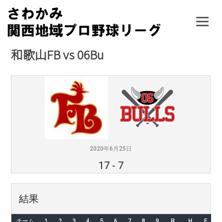
Skip
to
content
和歌山FB vs 06Bu
2020年6月25日
17
-
7
結果
チーム
1
2
3
4
5
6
7
8
9
R
H
E