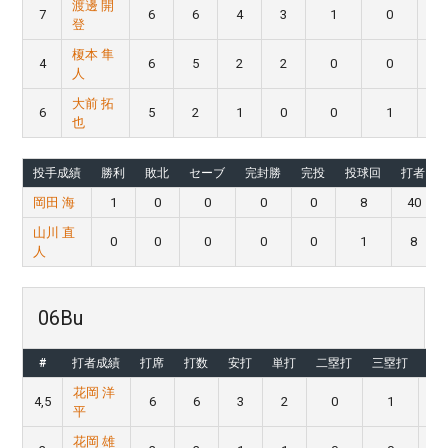
渡邊 開
7
6
6
4
3
1
0
登
榎本 隼
4
6
5
2
2
0
0
人
大前 拓
6
5
2
1
0
0
1
也
投手成績
勝利
敗北
セーブ
完封勝
完投
投球回
打者
岡田 海
1
0
0
0
0
8
40
山川 直
0
0
0
0
0
1
8
人
06Bu
#
打者成績
打席
打数
安打
単打
二塁打
三塁打
本
花岡 洋
4,5
6
6
3
2
0
1
平
花岡 雄