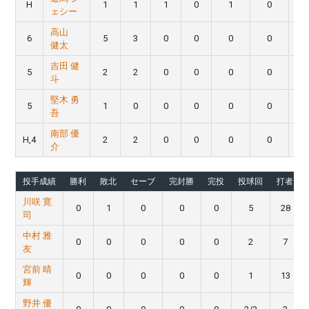
H
1
1
1
0
1
0
ェシー
高山
6
5
3
0
0
0
0
健太
吉田 健
5
2
2
0
0
0
0
斗
堅木 勇
5
1
0
0
0
0
0
吾
南部 優
H,4
2
2
0
0
0
0
介
投手成績
勝利
敗北
セーブ
完封勝
完投
投球回
打者
川咲 寛
0
1
0
0
0
5
28
司
中村 雅
0
0
0
0
0
2
7
友
宮前 晴
0
0
0
0
0
1
13
輝
野井 優