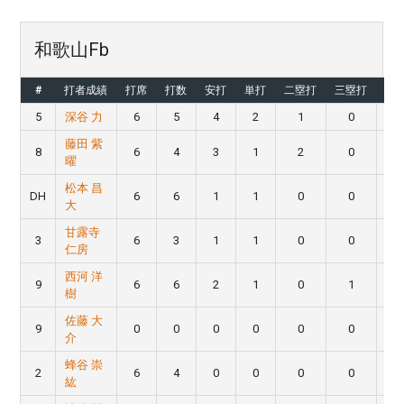
和歌山Fb
#
打者成績
打席
打数
安打
単打
二塁打
三塁打
本
5
深谷 力
6
5
4
2
1
0
藤田 紫
8
6
4
3
1
2
0
曜
松本 昌
DH
6
6
1
1
0
0
大
甘露寺
3
6
3
1
1
0
0
仁房
西河 洋
9
6
6
2
1
0
1
樹
佐藤 大
9
0
0
0
0
0
0
介
蜂谷 崇
2
6
4
0
0
0
0
紘