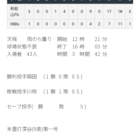
和歌
3
0
0
1
4
0
0
9
0
17
18
3
山Fb
06Bu
1
0
0
0
0
0
0
4
2
7
11
1
天候
雨のち曇り
開始
12
時
21
分
球場状態
不良
終了
16
時
03
分
入場者
43人
時間
3
時間
42
分
勝利投手
岡田
(
1
勝
0
敗
0
S )
敗戦投手
川咲
(
1
勝
1
敗
0
S )
セーブ投手
(
勝
敗
S )
本塁打
深谷(9表)第一号