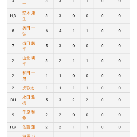
3
3
3
1
1
0
0
一
堅木 康
H,3
3
3
0
0
0
0
生
奥田 一
8
6
4
1
1
0
0
弘
出口 航
7
5
3
0
0
0
0
平
山北 耕
2
3
2
1
1
0
0
平
和田 一
2
1
1
0
0
0
0
晟
2
虎弥太
1
1
1
1
0
0
永田 雅
DH
5
3
2
2
0
0
樹
千原 和
9
2
2
0
0
0
0
希
H,9
佐藤 蓮
2
2
1
1
0
0
遊馬 ジ