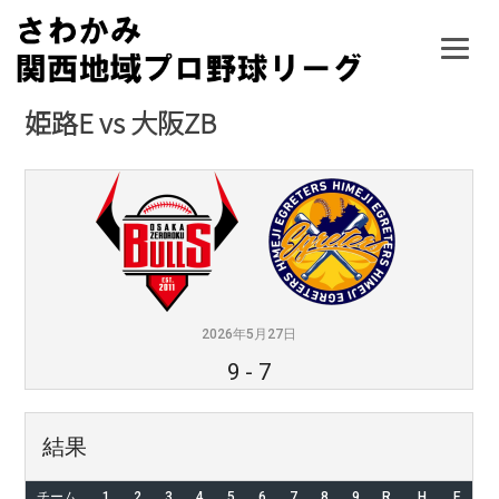
Skip
to
content
姫路E vs 大阪ZB
2026年5月27日
9
-
7
結果
チーム
1
2
3
4
5
6
7
8
9
R
H
E