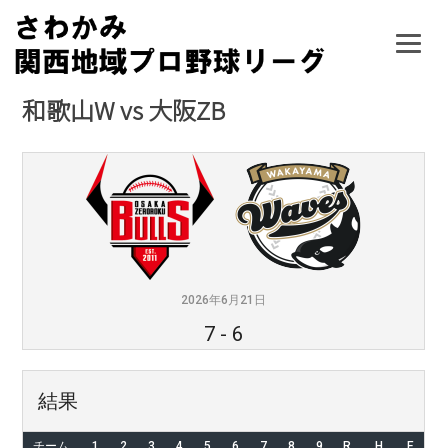
Skip
to
content
和歌山W vs 大阪ZB
2026年6月21日
7
-
6
結果
チーム
1
2
3
4
5
6
7
8
9
R
H
E