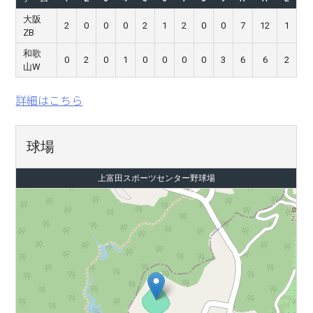
大阪
2
0
0
0
2
1
2
0
0
7
12
1
ZB
和歌
0
2
0
1
0
0
0
0
3
6
6
2
山W
詳細はこちら
球場
上富田スポーツセンター野球場