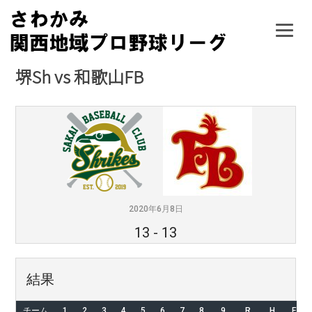
Skip
to
content
堺Sh vs 和歌山FB
2020年6月8日
13
-
13
結果
チーム
1
2
3
4
5
6
7
8
9
R
H
E