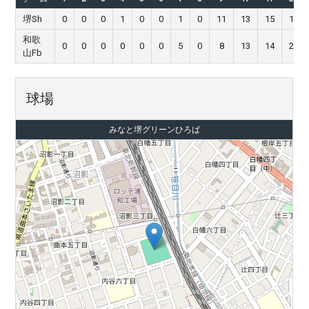
堺Sh
0
0
0
1
0
0
1
0
11
13
15
1
和歌
0
0
0
0
0
0
5
0
8
13
14
2
山Fb
球場
みなと堺グリーンひろば