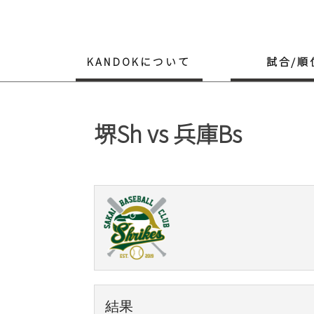
Skip
to
content
KANDOKについて
試合/順
堺Sh vs 兵庫Bs
結果