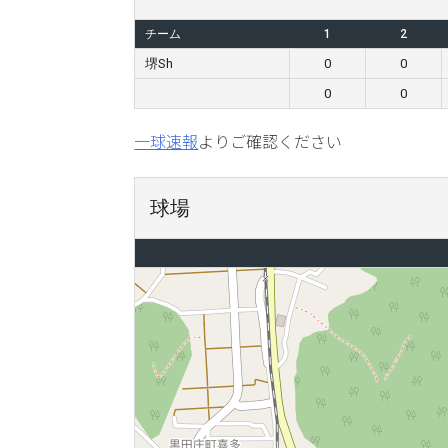
チーム
1
2
堺Sh
0
0
0
0
一球速報
よりご確認ください
球場