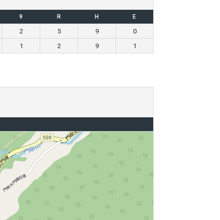
9
R
H
E
2
5
9
0
1
2
9
1