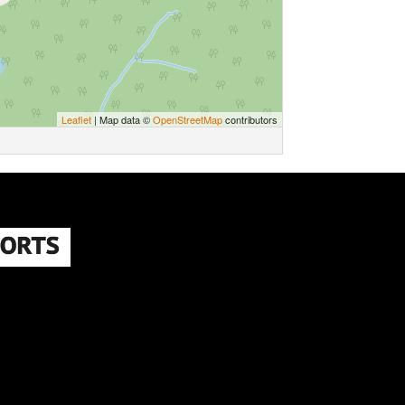
Leaflet
| Map data ©
OpenStreetMap
contributors