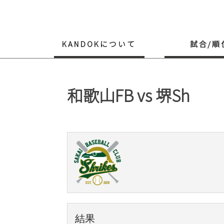
Skip
to
content
KANDOKについて
試合/順
和歌山FB vs 堺Sh
結果