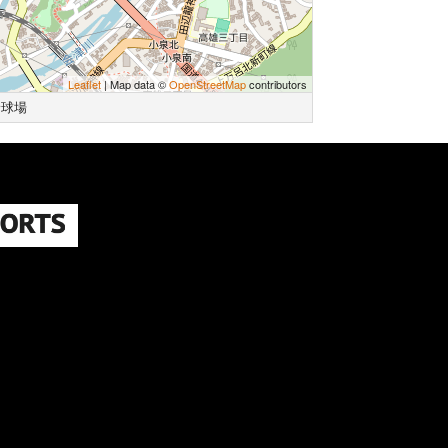
Leaflet
| Map data ©
OpenStreetMap
contributors
野球場