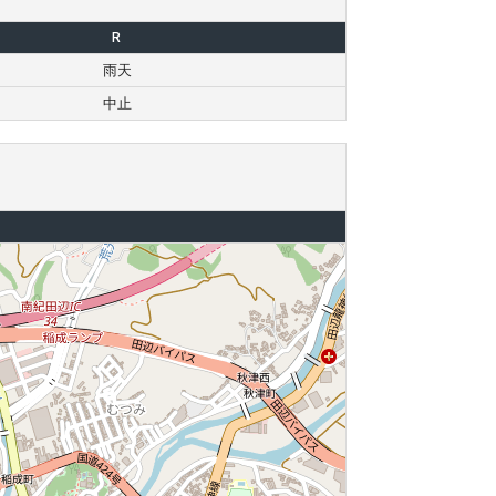
R
雨天
中止