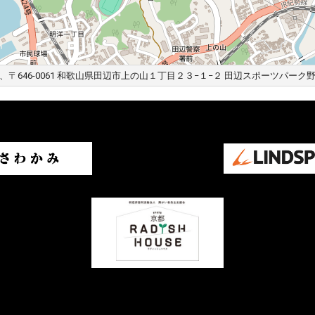
、〒646-0061 和歌山県田辺市上の山１丁目２３−１−２ 田辺スポーツパーク