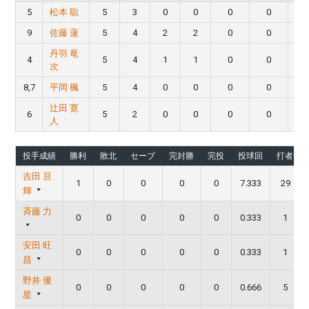
5
松本 聡
5
3
0
0
0
0
9
佐藤 蓮
5
4
2
2
0
0
丹羽 竜
4
5
4
1
1
0
0
次
8,7
平岡 楓
5
4
0
0
0
0
辻田 寛
6
5
2
0
0
0
0
人
投手成績
勝利
敗北
セーブ
完封勝
完投
投球回
打者
吉田 亘
1
0
0
0
0
7.333
29
輝
斉藤 力
0
0
0
0
0
0.333
1
安田 旺
0
0
0
0
0
0.333
1
昌
野井 優
0
0
0
0
0
0.666
5
星