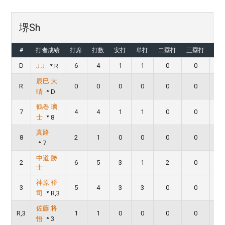
堺Sh
#
打者成績
打席
打数
安打
単打
二塁打
三塁打
本
D
6
4
1
1
0
0
J.J.
R
辰巳 大
R
0
0
0
0
0
0
晴
D
鶴巻 璃
7
4
4
1
1
0
0
士
8
真路
8
2
1
0
0
0
0
7
中道 勝
2
6
5
3
1
2
0
士
神原 裕
3
5
4
3
3
0
0
司
R,3
佐藤 将
R,3
1
1
0
0
0
0
悟
3