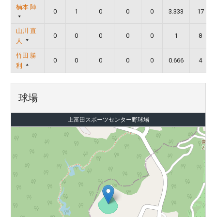
楠本 陣
0
1
0
0
0
3.333
17
山川 直
0
0
0
0
0
1
8
人
竹田 勝
0
0
0
0
0
0.666
4
利
球場
上富田スポーツセンター野球場