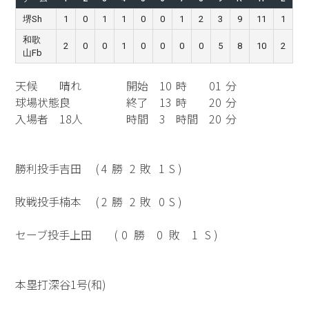
堺Sh
1
0
1
1
0
0
1
2
3
9
11
1
和歌
2
0
0
1
0
0
0
0
5
8
10
2
山Fb
天候
晴れ
開始
10
時
01
分
球場状態
良
終了
13
時
20
分
入場者
18人
時間
3
時間
20
分
勝利投手
吉田
(
4
勝
2
敗
1
S )
敗戦投手
楠本
(
2
勝
2
敗
0
S )
セーブ投手
上田
(
0
勝
0
敗
1
S )
本塁打
深谷1号(和)