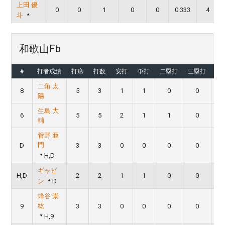
上田 優
0
0
1
0
0
0.333
4
斗
和歌山Fb
#
打者成績
打席
打数
安打
単打
二塁打
三塁打
本
二角 太
8
5
3
1
1
0
0
陽
生島 大
6
5
5
2
1
1
0
輔
菅野 亜
門
D
3
3
0
0
0
0
H,D
ギャビ
H,D
2
2
1
1
0
0
ン
D
蜂谷 崇
紘
9
3
3
0
0
0
0
H,9