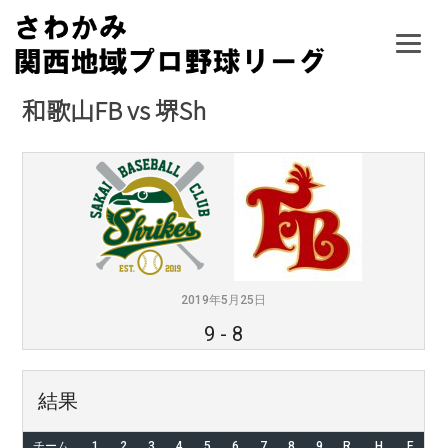
Skip
to
content
和歌山FB vs 堺Sh
2019年5月25日
9
-
8
結果
チーム
1
2
3
4
5
6
7
8
9
R
H
E