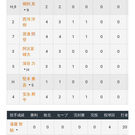
猪飼 真
H,9
2
2
0
0
0
0
9
西河 洋
2
4
3
1
1
0
0
樹
渡邊 開
7
4
4
1
1
0
0
登
阿次富
3
4
3
0
0
0
0
雄大
深谷 力
5
3
3
1
0
0
0
H
堅木 勇
H
1
1
0
0
0
0
吾
5
安永 周
4
4
2
1
1
0
0
平
投手成績
勝利
敗北
セーブ
完封勝
完投
投球回
打者
遠藤 智
0
0
0
0
0
4
20
騎