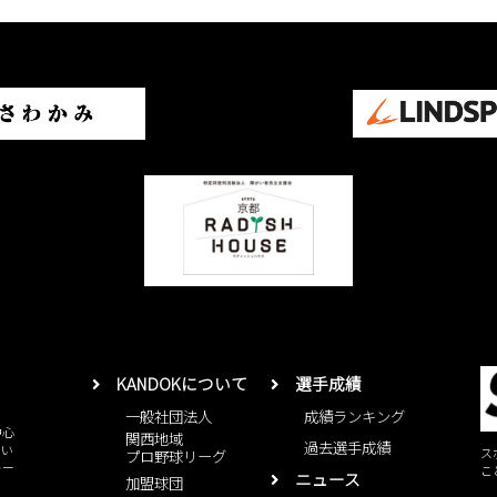
KANDOKについて
選手成績
一般社団法人
成績ランキング
中心
関西地域
過去選手成績
とい
ス
プロ野球リーグ
レー
こ
ニュース
加盟球団