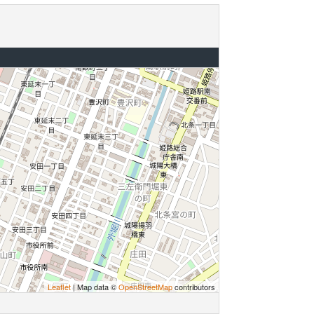
Leaflet
| Map data ©
OpenStreetMap
contributors