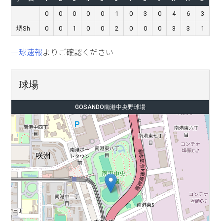
0
0
0
0
0
1
0
3
0
4
6
3
堺Sh
0
0
1
0
0
2
0
0
0
3
3
1
一球速報
よりご確認ください
球場
GOSANDO南港中央野球場