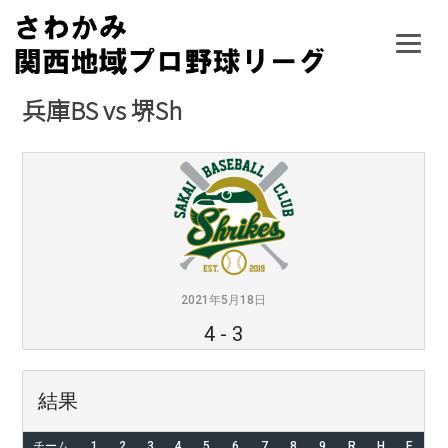
Skip
to
content
兵庫BS vs 堺Sh
2021年5月18日
4
-
3
結果
チーム
1
2
3
4
5
6
7
8
9
R
H
E