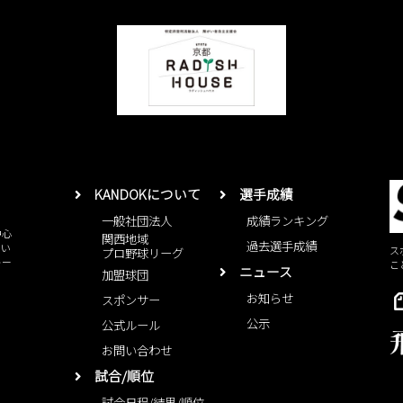
KANDOKについて
選手成績
一般社団法人
成績ランキング
中心
関西地域
過去選手成績
とい
ス
プロ野球リーグ
レー
こ
ニュース
加盟球団
お知らせ
スポンサー
公示
公式ルール
お問い合わせ
試合/順位
試合日程/結果/順位