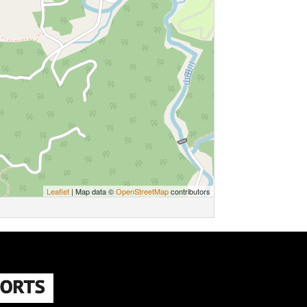
Leaflet
| Map data ©
OpenStreetMap
contributors