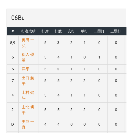
06Bu
#
打者成績
打席
打数
安打
単打
二塁打
三塁打
本
奥田 一
8,9
5
3
2
1
0
0
弘
孫入 優
6
5
4
1
0
1
0
希
5
洋平
5
3
1
1
0
0
出口 航
7
5
5
2
2
0
0
平
上村 健
4
5
4
1
1
0
0
斗
山北 耕
2
5
5
2
2
0
0
平
美並 一
D
4
4
0
0
0
0
真