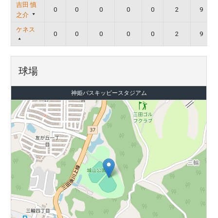
吉田 慎
0
0
0
0
0
2
9
之介
ケネス
0
0
0
0
0
2
9
球場
神姫バスキッピースタジアム