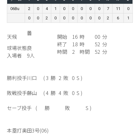
06Bu
2
0
4
1
0
0
0
0
0
7
11
0
0
0
2
0
0
0
0
0
0
2
6
1
曇
天候
開始
16
時
00
分
終了
18
時
52
分
球場状態
良
時間
2
時間
52
分
入場者
9人
勝利投手
川口
(
3
勝
2
敗
0
S )
敗戦投手
藤山
(
4
勝
4
敗
0
S )
セーブ投手
(
勝
敗
S )
本塁打
奥田3号(06)