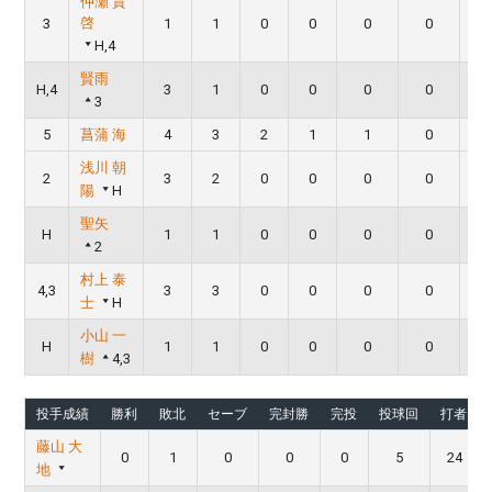
仲瀬 貴
啓
3
1
1
0
0
0
0
H,4
賢雨
H,4
3
1
0
0
0
0
3
5
菖蒲 海
4
3
2
1
1
0
浅川 朝
2
3
2
0
0
0
0
陽
H
聖矢
H
1
1
0
0
0
0
2
村上 泰
4,3
3
3
0
0
0
0
士
H
小山 一
H
1
1
0
0
0
0
樹
4,3
投手成績
勝利
敗北
セーブ
完封勝
完投
投球回
打者
藤山 大
0
1
0
0
0
5
24
地