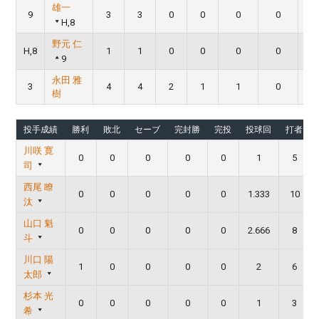
雄一
9
3
3
0
0
0
0
H,8
野元 仁
H,8
1
1
0
0
0
0
9
永田 雅
3
4
4
2
1
1
0
樹
投手成績
勝利
敗北
セーブ
完封勝
完投
投球回
打者
川咲 寛
0
0
0
0
0
1
5
司
西尾 瞭
0
0
0
0
0
1.333
10
汰
山口 魁
0
0
0
0
0
2.666
8
斗
川口 陽
1
0
0
0
0
2
6
太郎
杉本 光
0
0
0
0
0
1
3
希