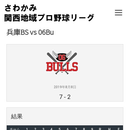
Skip
to
content
兵庫BS vs 06Bu
2019年8月8日
7
-
2
結果
チーム
1
2
3
4
5
6
7
8
9
R
H
E