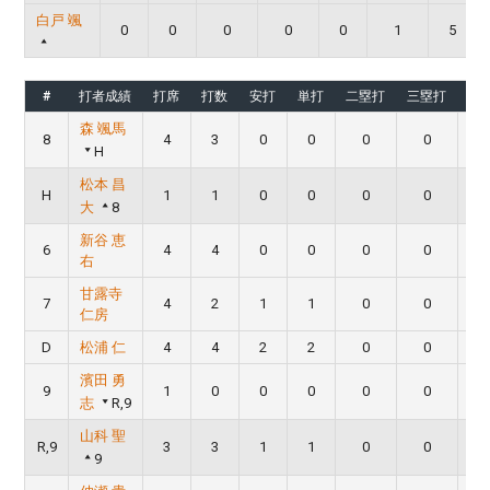
白戸 颯
0
0
0
0
0
1
5
#
打者成績
打席
打数
安打
単打
二塁打
三塁打
本
森 颯馬
8
4
3
0
0
0
0
H
松本 昌
H
1
1
0
0
0
0
大
8
新谷 恵
6
4
4
0
0
0
0
右
甘露寺
7
4
2
1
1
0
0
仁房
D
松浦 仁
4
4
2
2
0
0
濱田 勇
9
1
0
0
0
0
0
志
R,9
山科 聖
R,9
3
3
1
1
0
0
9