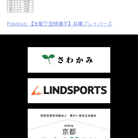
投
Previous:
【支配下登録選手】兵庫ブレイバーズ
稿
ナ
ビ
ゲ
ー
シ
ョ
ン