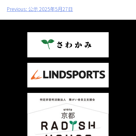
投
Previous:
公示 2025年5月27日
稿
ナ
ビ
ゲ
ー
シ
ョ
ン