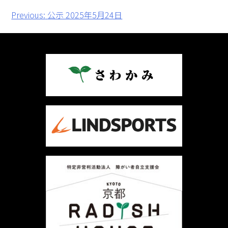
投
Previous:
公示 2025年5月24日
稿
ナ
ビ
ゲ
ー
シ
ョ
ン