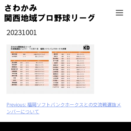
Skip
to
content
20231001
投
Previous:
福岡ソフトバンクホークスとの交流戦選抜メ
ンバーについて
稿
ナ